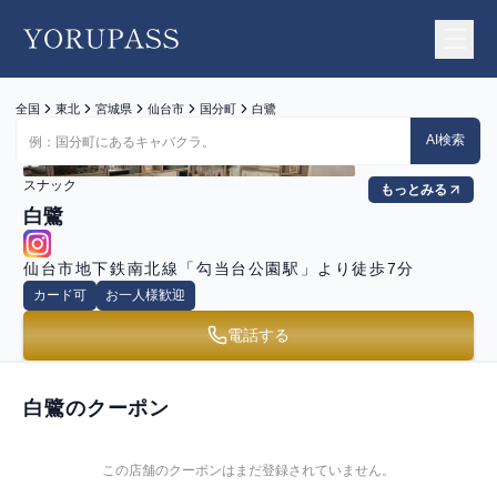
YORUPASS
全国
東北
宮城県
仙台市
国分町
白鷺
AI検索
スナック
もっとみる
白鷺
仙台市地下鉄南北線「勾当台公園駅」より徒歩7分
カード可
お一人様歓迎
電話する
白鷺
のクーポン
この店舗のクーポンはまだ登録されていません。