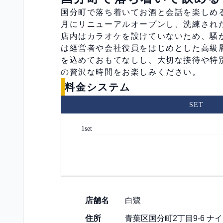
国分町で落ち着いてお酒と会話を楽しめる
月にリニューアルオープンし、洗練され
店内はカラオケを設けていないため、騒
は経営者や会社役員をはじめとした高級
を込めておもてなしし、大切な接待や特
の贅沢な時間をお楽しみください。
料金システム
SET
1set
店舗情報
店舗名
白鷺
住所
青葉区国分町2丁目9-6 ナ