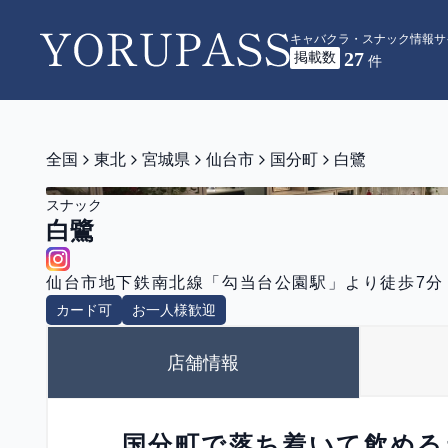
キャバクラ・スナック情報サ
27
掲載数
YORUPASS
件
全国
東北
宮城県
仙台市
国分町
白鷺
スナック
白鷺
仙台市地下鉄南北線「勾当台公園駅」より徒歩7分
カード可
お一人様歓迎
店舗情報
国分町で落ち着いて飲める