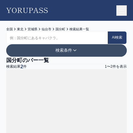
YORUPASS
全国
東北
宮城県
仙台市
国分町
検索結果一覧
AI検索
検索条件
国分町のバー一覧
エリア
2
検索結果
件
1
〜
2
件を表示
地図から探す
お店一覧
宮城県
仙台市
国分町
ジャンル
すべて