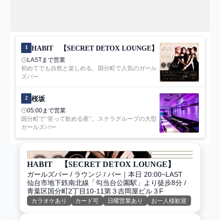
バー
予算・こだわり
予算
1
HABIT 【SECRET DETOX LOUNGE】
〜
LASTまで営業
初めてでも自然と楽しめる。国分町で人気のガール
来店日
ズバー
未選択
2
桜坂
こだわり
05:00まで営業
カラオケあり
国分町で‘‘笑って飲める夜‘‘。ステラグループの大型
カード可
ガールズバー
日曜営業あり
お一人様歓迎
二次会・団体歓迎
HABIT 【SECRET DETOX LOUNGE】
リーズナブル
ガールズバー / ラウンジ / バー
｜
本日 20:00~LAST
仙台市地下鉄南北線「勾当台公園駅」より徒歩8分 /
高級店・VIPルームあり
青葉区国分町2丁目10-11第３吉岡屋ビル３F
コスプレ・バニーガール
カラオケあり
カード可
日曜営業あり
お一人様歓迎
熟女・姉世代
店内がおしゃれ・綺麗