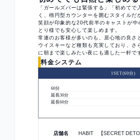
「ガールズバーは緊張する」「初めてで
く、楕円型カウンターを囲むスタイルだ
笑顔が印象的な20代前半のキャストが
とり様でも安心して楽しめます。
常連のお客様が多いのも、居心地の良さと
ウイスキーなど種類も充実しており、さ
に朝まで楽しみたい夜にも適した一軒で
料金システム
1SET(60分)
60分
延長30分
延長60分
店舗情報
店舗名
HABIT 【SECRET DETO