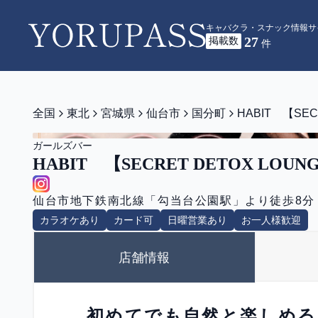
キャバクラ・スナック情報サ
27
掲載数
YORUPASS
件
全国
東北
宮城県
仙台市
国分町
HABIT 【SEC
ガールズバー
HABIT 【SECRET DETOX LOUN
仙台市地下鉄南北線「勾当台公園駅」より徒歩8分
カラオケあり
カード可
日曜営業あり
お一人様歓迎
店舗情報
初めてでも自然と楽しめる