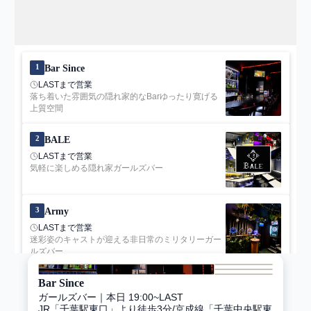
予算・こだわり
予算
〜
1
Bar Since
来店日
LASTまで営業
未選択
落ち着いた雰囲気の隠れ家的なBarゆったり寛げる
上質空間
こだわり
カラオケあり
2
BALE
カード可
LASTまで営業
日曜営業あり
気軽に楽しめる隠れ家ガールズバー
お一人様歓迎
二次会・団体歓迎
リーズナブル
3
Army
高級店・VIPルームあり
LASTまで営業
迷彩姿のキャストが迎える非日常のミリタリーガー
コスプレ・バニーガール
ルズバー
熟女・姉世代
店内がおしゃれ・綺麗
Bar Since
お店の特徴
ガールズバー
｜
本日 19:00~LAST
JR「千葉駅東口」より徒歩3分/京成線「千葉中央駅東
禁煙店