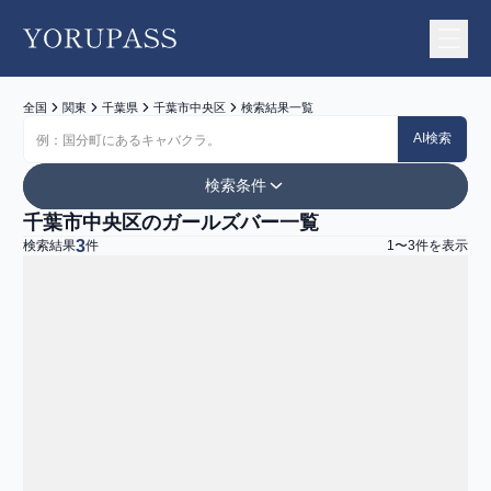
YORUPASS
全国
関東
千葉県
千葉市中央区
検索結果一覧
AI検索
検索条件
千葉市中央区のガールズバー一覧
エリア
3
検索結果
件
1
〜
3
件を表示
地図から探す
お店一覧
千葉県
千葉市中央区
ジャンル
すべて
ガールズバー