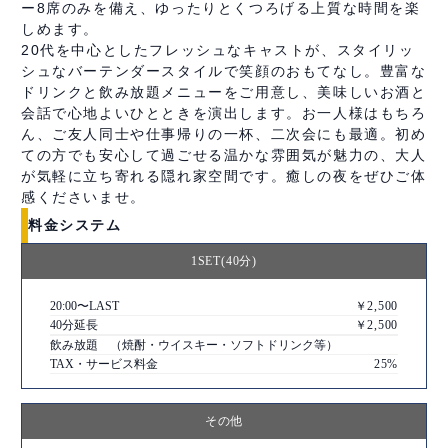
ー8席のみを備え、ゆったりとくつろげる上質な時間を楽
しめます。
20代を中心としたフレッシュなキャストが、スタイリッ
シュなバーテンダースタイルで笑顔のおもてなし。豊富な
ドリンクと飲み放題メニューをご用意し、美味しいお酒と
会話で心地よいひとときを演出します。お一人様はもちろ
ん、ご友人同士や仕事帰りの一杯、二次会にも最適。初め
ての方でも安心して過ごせる温かな雰囲気が魅力の、大人
が気軽に立ち寄れる隠れ家空間です。癒しの夜をぜひご体
感くださいませ。
料金システム
1SET(40分)
20:00〜LAST
￥2,500
40分延長
￥2,500
飲み放題 （焼酎・ウイスキー・ソフトドリンク等）
TAX・サービス料金
25%
その他