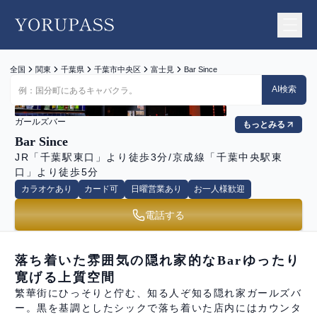
YORUPASS
全国
関東
千葉県
千葉市中央区
富士見
Bar Since
AI検索
ガールズバー
もっとみる
Bar Since
JR「千葉駅東口」より徒歩3分/京成線「千葉中央駅東
口」より徒歩5分
カラオケあり
カード可
日曜営業あり
お一人様歓迎
電話する
落ち着いた雰囲気の隠れ家的なBarゆったり
寛げる上質空間
繁華街にひっそりと佇む、知る人ぞ知る隠れ家ガールズバ
ー。黒を基調としたシックで落ち着いた店内にはカウンタ