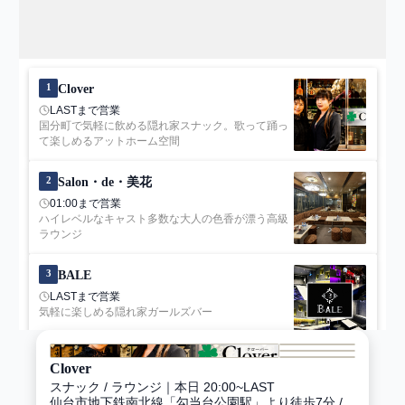
来店日
未選択
こだわり
カラオケあり
1
Clover
カード可
LASTまで営業
国分町で気軽に飲める隠れ家スナック。歌って踊っ
日曜営業あり
て楽しめるアットホーム空間
お一人様歓迎
二次会・団体歓迎
2
Salon・de・美花
リーズナブル
01:00まで営業
高級店・VIPルームあり
ハイレベルなキャスト多数な大人の色香が漂う高級
ラウンジ
コスプレ・バニーガール
熟女・姉世代
3
BALE
店内がおしゃれ・綺麗
LASTまで営業
お店の特徴
気軽に楽しめる隠れ家ガールズバー
禁煙店
営業開始時間
Clover
4
Bar Since
スナック / ラウンジ
｜
本日 20:00~LAST
LASTまで営業
仙台市地下鉄南北線「勾当台公園駅」より徒歩7分 /
落ち着いた雰囲気の隠れ家的なBarゆったり寛げる