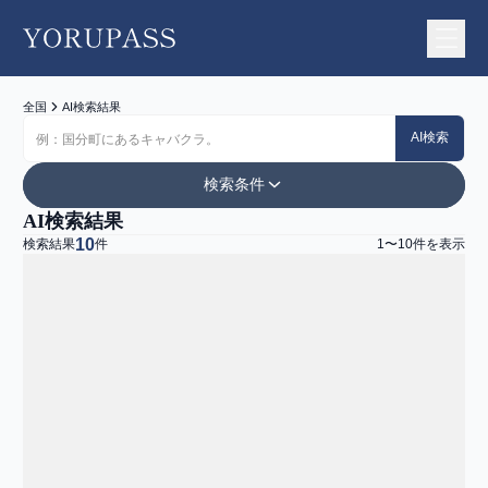
YORUPASS
全国
AI検索結果
AI検索
検索条件
AI検索結果
エリア
10
検索結果
件
1
〜
10
件を表示
地図から探す
お店一覧
すべて
ジャンル
すべて
予算・こだわり
予算
〜