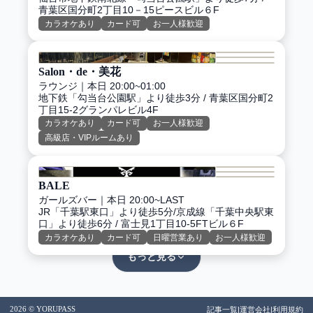
青葉区国分町2丁目10－15ピースビル６F
上質空間
カラオケあり
カード可
お一人様歓迎
5
スナキャバLB3
LASTまで営業
Salon・de・美花
大人の夜に寄り添う寛ぎのスナキャバ
ラウンジ
｜
本日 20:00~01:00
地下鉄「勾当台公園駅」より徒歩3分 / 青葉区国分町2
丁目15-2グランパレビル4F
6
CLUB Stellar
カラオケあり
カード可
お一人様歓迎
LASTまで営業
高級店・VIPルームあり
国分町で‘‘別格の夜‘‘を。全国レベルのキャバクラ。
落ち着いて飲みたいのであれば是非
BALE
7
Army
ガールズバー
｜
本日 20:00~LAST
LASTまで営業
JR「千葉駅東口」より徒歩5分/京成線「千葉中央駅東
迷彩姿のキャストが迎える非日常のミリタリーガー
口」より徒歩6分 / 富士見1丁目10-5FTビル６F
ルズバー
カラオケあり
カード可
日曜営業あり
お一人様歓迎
もっと見る
8
CLUB S金
LASTまで営業
山形駅徒歩5分。扉を開けた瞬間、そこは日常を忘
れさせる別世界
2026 © YORUPASS
記事一覧
|
運営会社
|
利用規約