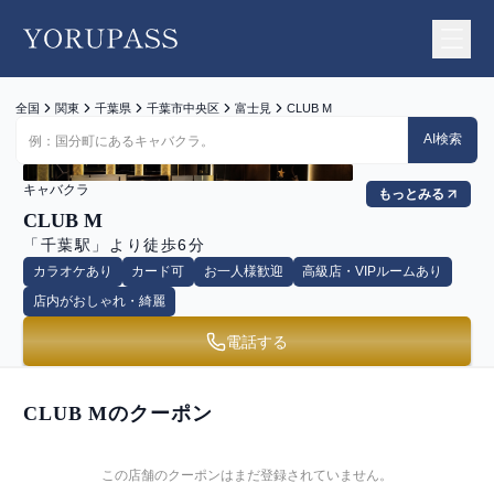
YORUPASS
全国
関東
千葉県
千葉市中央区
富士見
CLUB M
AI検索
キャバクラ
もっとみる
CLUB M
「千葉駅」より徒歩6分
カラオケあり
カード可
お一人様歓迎
高級店・VIPルームあり
店内がおしゃれ・綺麗
電話する
CLUB M
のクーポン
この店舗のクーポンはまだ登録されていません。