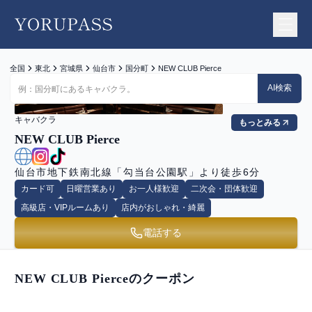
YORUPASS
全国
東北
宮城県
仙台市
国分町
NEW CLUB Pierce
AI検索
キャバクラ
もっとみる
NEW CLUB Pierce
仙台市地下鉄南北線「勾当台公園駅」より徒歩6分
カード可
日曜営業あり
お一人様歓迎
二次会・団体歓迎
高級店・VIPルームあり
店内がおしゃれ・綺麗
電話する
NEW CLUB Pierce
のクーポン