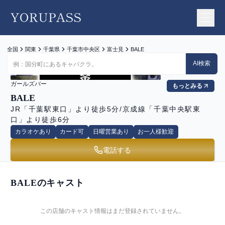
YORUPASS
全国
関東
千葉県
千葉市中央区
富士見
BALE
AI検索
ガールズバー
もっとみる
BALE
JR「千葉駅東口」より徒歩5分/京成線「千葉中央駅東
口」より徒歩6分
カラオケあり
カード可
日曜営業あり
お一人様歓迎
電話する
BALE
のキャスト
この店舗のキャスト情報はまだ登録されていません。