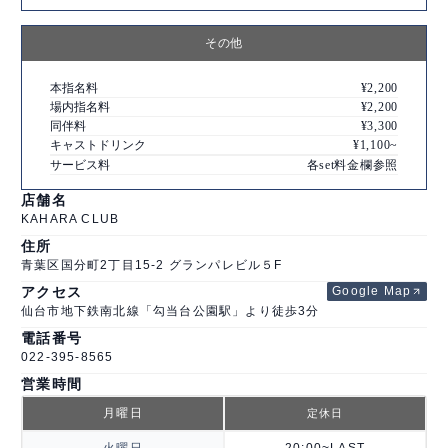
その他
本指名料
¥2,200
場内指名料
¥2,200
同伴料
¥3,300
キャストドリンク
¥1,100~
サービス料
各set料金欄参照
店舗情報
店舗名
KAHARA CLUB
住所
青葉区国分町2丁目15-2 グランパレビル５F
アクセス
Google Map
仙台市地下鉄南北線「勾当台公園駅」より徒歩3分
電話番号
022-395-8565
営業時間
月曜日
定休日
火曜日
20:00~LAST