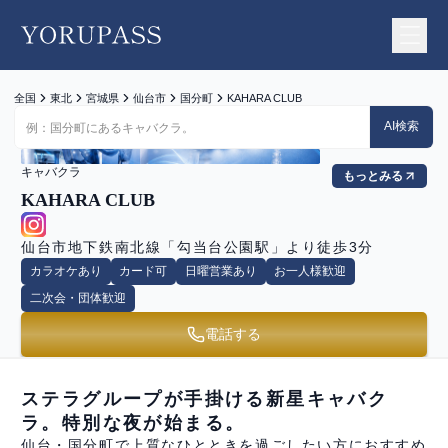
YORUPASS
全国
東北
宮城県
仙台市
国分町
KAHARA CLUB
AI検索
キャバクラ
もっとみる
KAHARA CLUB
仙台市地下鉄南北線「勾当台公園駅」より徒歩3分
カラオケあり
カード可
日曜営業あり
お一人様歓迎
二次会・団体歓迎
電話する
ステラグループが手掛ける新星キャバク
ラ。特別な夜が始まる。
仙台・国分町で上質なひとときを過ごしたい方におすすめ