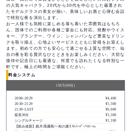
の人気キャバクラ。20代から30代を中心とした厳選され
たモデルクラスの美女が揃い、美味しいお酒と心弾む会話
で特別な夜を演出します。
お一人様でも気軽に楽しめる落ち着いた雰囲気はもちろ
ん、団体でのご利用や各種ご宴会にも対応。焼酎やウイス
キー、ブランデー、ワイン、シャンパンなど豊富なドリン
クを取り揃え、心地よいサービスとともに皆様をお迎えし
ます。初めての方でも安心して過ごせる上質な空間で、仙
台の夜を彩る贅沢なひとときをお楽しみください。大切な
接待や記念日にも最適な、何度でも訪れたくなる特別な一
軒です。極上の時間をご堪能ください。
料金システム
1SET(60分)
20:00~20:29
¥4,400
20:30~21:29
¥5,500
21:30~LAST
¥6,600
延長30分
¥3,300
シングルチャージ
¥1,100
【飲み放題】鏡月/黒霧島/一粒の麦/I.W.ﾊｰﾊﾟｰ/ﾍﾈｼｰvs