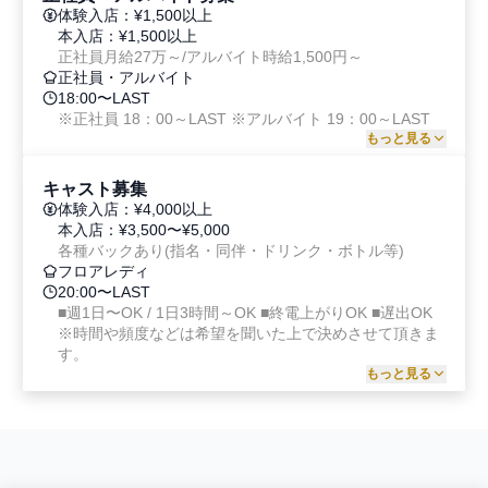
体験入店：¥1,500以上
本入店：¥1,500以上
正社員月給27万～/アルバイト時給1,500円～
正社員・アルバイト
18:00〜LAST
※正社員 18：00～LAST ※アルバイト 19：00～LAST
もっと見る
募集情報
応募情報
キャスト募集
体験入店：¥4,000以上
募集情報
本入店：¥3,500〜¥5,000
職種
各種バックあり(指名・同伴・ドリンク・ボトル等)
正社員・アルバイト
フロアレディ
給与
20:00〜LAST
■週1日〜OK / 1日3時間～OK ■終電上がりOK ■遅出OK
体験入店：¥1,500以上

※時間や頻度などは希望を聞いた上で決めさせて頂きま
本入店：¥1,500以上

す。
正社員月給27万～/アルバイト時給1,500円～
もっと見る
勤務曜日
月・火・水・木・金・土
募集情報
応募情報
勤務時間
募集情報
18:00〜LAST

職種
※正社員 18：00～LAST
