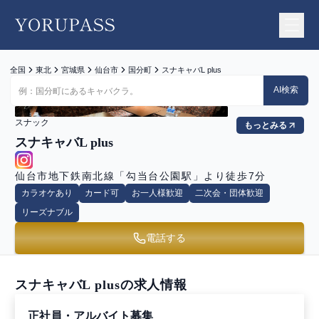
YORUPASS
全国
東北
宮城県
仙台市
国分町
スナキャバL plus
AI検索
スナック
もっとみる
スナキャバL plus
仙台市地下鉄南北線「勾当台公園駅」より徒歩7分
カラオケあり
カード可
お一人様歓迎
二次会・団体歓迎
リーズナブル
電話する
スナキャバL plus
の求人情報
正社員・アルバイト募集