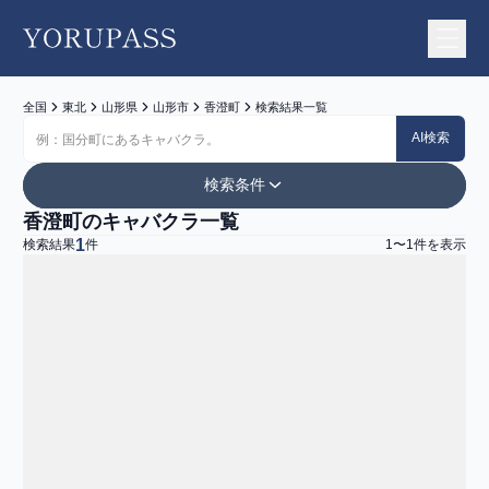
YORUPASS
全国
東北
山形県
山形市
香澄町
検索結果一覧
AI検索
検索条件
香澄町のキャバクラ一覧
エリア
1
検索結果
件
1
〜
1
件を表示
地図から探す
お店一覧
山形県
山形市
香澄町
ジャンル
すべて