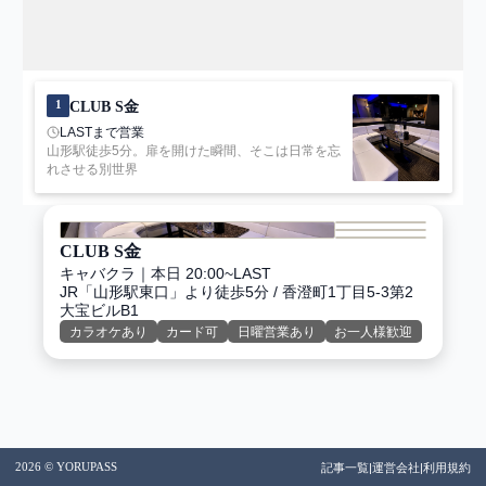
キャバクラ
予算・こだわり
予算
1
CLUB S金
〜
LASTまで営業
山形駅徒歩5分。扉を開けた瞬間、そこは日常を忘
来店日
れさせる別世界
未選択
こだわり
カラオケあり
CLUB S金
カード可
キャバクラ
｜
本日 20:00~LAST
JR「山形駅東口」より徒歩5分 / 香澄町1丁目5-3第2
日曜営業あり
大宝ビルB1
お一人様歓迎
カラオケあり
カード可
日曜営業あり
お一人様歓迎
二次会・団体歓迎
リーズナブル
高級店・VIPルームあり
コスプレ・バニーガール
熟女・姉世代
2026 © YORUPASS
記事一覧
|
運営会社
|
利用規約
店内がおしゃれ・綺麗